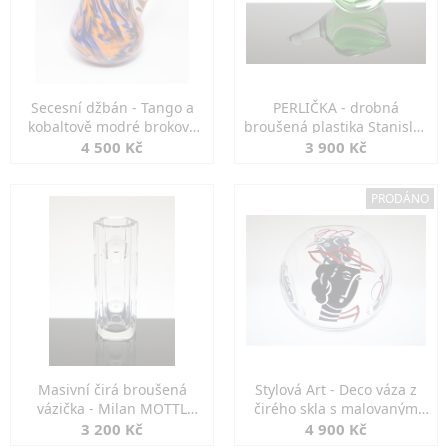
Secesní džbán - Tango a
PERLIČKA - drobná
kobaltově modré brokové
broušená plastika Stanislav
sklo
KLEMEŠ EXBOR
4 500 Kč
3 900 Kč
PRODÁNO
Masivní čirá broušená
Stylová Art - Deco váza z
vázička - Milan MOTTL
čirého skla s malovaným
Karlovy Vary
dekorem
3 200 Kč
4 900 Kč