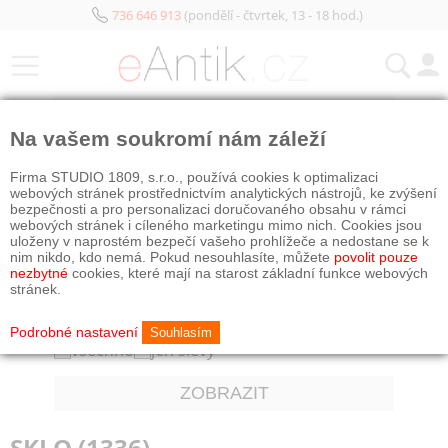
736 646 913
(pondělí - čtvrtek, 13 - 18 hod.)
KATEGORIE
Na vašem soukromí nám záleží
HISTORICKÉ OBDOBÍ
Firma STUDIO 1809, s.r.o., používá cookies k optimalizaci
všechno
před r. 1800
webových stránek prostřednictvím analytických nástrojů, ke zvýšení
bezpečnosti a pro personalizaci doručovaného obsahu v rámci
19. stol.
1890–1940
webových stránek i cíleného marketingu mimo nich. Cookies jsou
od r. 1940
současnost
uloženy v naprostém bezpečí vašeho prohlížeče a nedostane se k
nim nikdo, kdo nemá. Pokud nesouhlasíte, můžete
povolit pouze
ŘAZENÍ
nezbytné
cookies, které mají na starost základní funkce webových
stránek.
nejnovější napřed
podle cen vzestupně
CENY
Podrobné nastavení
Souhlasím
všechno
jen slevy
ZOBRAZIT
SKLO (1336)