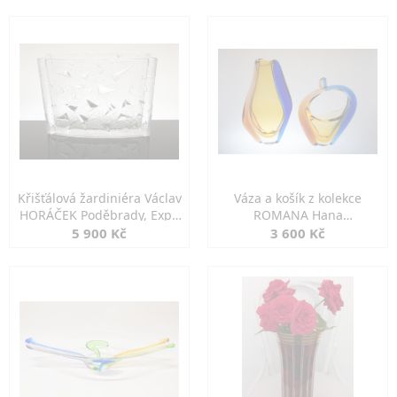
Křišťálová žardiniéra Václav
Váza a košík z kolekce
HORÁČEK Poděbrady, Expo
ROMANA Hana
´67
MACHOVSKÁ Mstišov
5 900 Kč
3 600 Kč