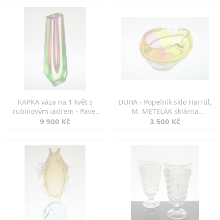
KAPKA váza na 1 květ s
DUHA - Popelník sklo Harrtil,
rubínovým jádrem - Pavel
M. METELÁK sklárna
HLAVA Exbor
Harrachov
9 900 Kč
3 500 Kč