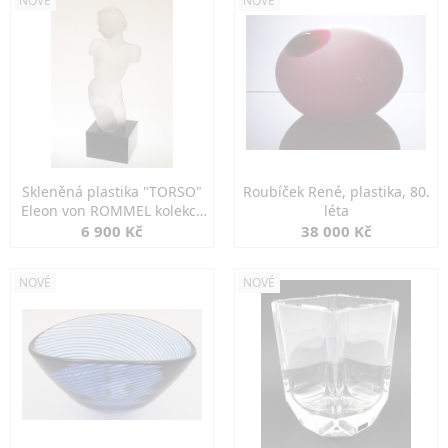
NOVÉ
NOVÉ
Skleněná plastika "TORSO"
Roubíček René, plastika, 80.
Eleon von ROMMEL kolekce
léta
INGRID
6 900 Kč
38 000 Kč
NOVÉ
NOVÉ