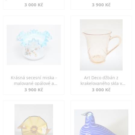
Akvamarín
3 000 Kč
3 900 Kč
Krásná secesní miska -
Art Deco džbán z
malované opálové a
krakelovaného skla v
akvamarínové sklo
odstínu Rosalín
3 900 Kč
3 000 Kč