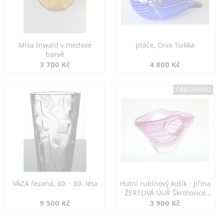
Mísa Inwald v medové
ptáče, Oiva Toikka
barvě
3 700 Kč
4 800 Kč
OBJEDNÁNO
VÁZA řezaná, 60. - 80. léta
Hutní rubínový košík - Jiřina
ŽERTOVÁ ÚUŘ Škrdlovice
1960
9 500 Kč
3 900 Kč