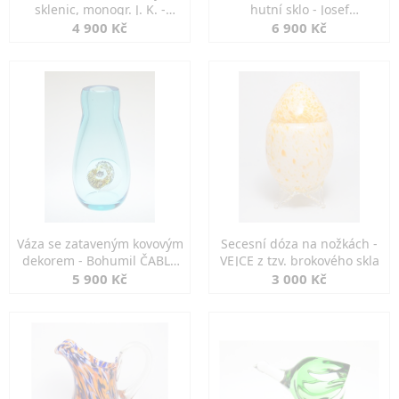
sklenic, monogr. J. K. -
hutní sklo - Josef
Biedermeier
HOSPODKA 1966
4 900 Kč
6 900 Kč
Váza se zataveným kovovým
Secesní dóza na nožkách -
dekorem - Bohumil ČABLA
VEJCE z tzv. brokového skla
Nový Bor
5 900 Kč
3 000 Kč