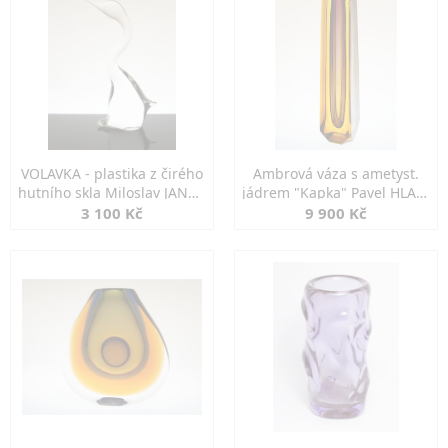
VOLAVKA - plastika z čirého
Ambrová váza s ametyst.
hutního skla Miloslav JANKŮ
jádrem "Kapka" Pavel HLAVA
ŽBS
Exbor
3 100 Kč
9 900 Kč