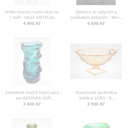
RYBA masivní hutní váza na
Sklenice se Satyrem a
1 květ - Milan METELÁK
cvočkatým dekorem - Reich
Harrachov
& Co Krásno
4 900 Kč
4 500 Kč
Kobaltově modrá hutní váza
Rosalínová žardiniéra
- Jan BERÁNEK ÚUŘ
kolekce LORD - R.
Škrdlovice
SCHRÖTER J. Inwald
3 400 Kč
3 500 Kč