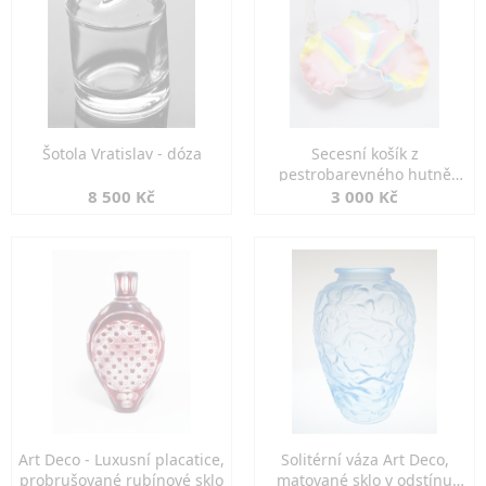
Šotola Vratislav - dóza
Secesní košík z
pestrobarevného hutně
tvarovaného skla
8 500 Kč
3 000 Kč
Art Deco - Luxusní placatice,
Solitérní váza Art Deco,
probrušované rubínové sklo
matované sklo v odstínu