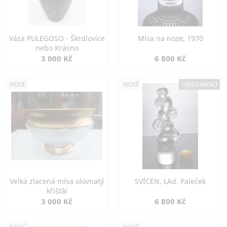
Váza PULEGOSO - Škrdlovice
Mísa na noze, 1970
nebo Krásno
3 000 Kč
6 800 Kč
NOVÉ
NOVÉ
OBJEDNÁNO
Velká zlacená mísa olovnatý
SVÍCEN, LAd. Paleček
křišťál
3 000 Kč
6 800 Kč