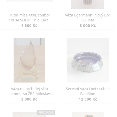
Hutní mísa XXXL soubor
Váza Egermann, Nový Bor,
"RHAPSODY" Fr. a Karel
60. léta
ZEMEK Mstišov
4 500 Kč
3 000 Kč
Váza na orchidej sklo
Secesní váza Loetz cobalt
sommerso ŽBS Miloslav
Papillion
Klinger v.28 cm
3 000 Kč
12 500 Kč
PRODÁNO