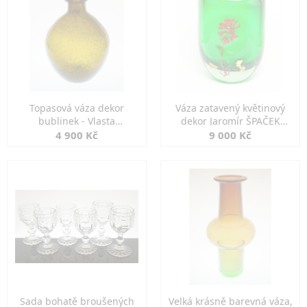
Topasová váza dekor
Váza zatavený květinový
bublinek - Vlasta
dekor Jaromír ŠPAČEK
LICHTÁGOVÁ Škrdlovice
sklárna EXBOR
4 900 Kč
9 000 Kč
Sada bohatě broušených
Velká krásně barevná váza,