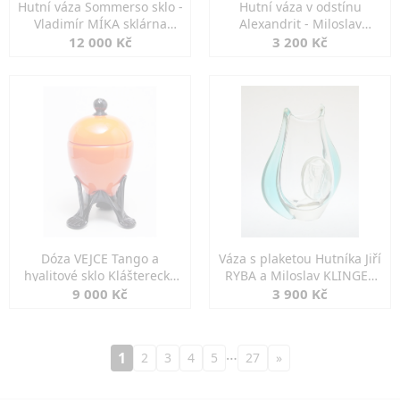
Hutní váza Sommerso sklo -
Hutní váza v odstínu
Vladimír MÍKA sklárna
Alexandrit - Miloslav
MOSER
KLINGER ŽBS
12 000 Kč
3 200 Kč
Dóza VEJCE Tango a
Váza s plaketou Hutníka Jiří
hyalitové sklo Klášterecký
RYBA a Miloslav KLINGER
Mlýn LOETZ
ŽBS
9 000 Kč
3 900 Kč
…
1
2
3
4
5
27
»