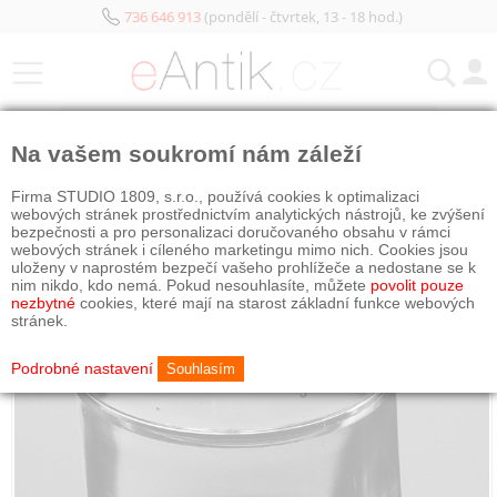
736 646 913
(pondělí - čtvrtek, 13 - 18 hod.)
KATEGORIE
Na vašem soukromí nám záleží
Firma STUDIO 1809, s.r.o., používá cookies k optimalizaci
webových stránek prostřednictvím analytických nástrojů, ke zvýšení
bezpečnosti a pro personalizaci doručovaného obsahu v rámci
webových stránek i cíleného marketingu mimo nich. Cookies jsou
uloženy v naprostém bezpečí vašeho prohlížeče a nedostane se k
nim nikdo, kdo nemá. Pokud nesouhlasíte, můžete
povolit pouze
nezbytné
cookies, které mají na starost základní funkce webových
stránek.
Podrobné nastavení
Souhlasím