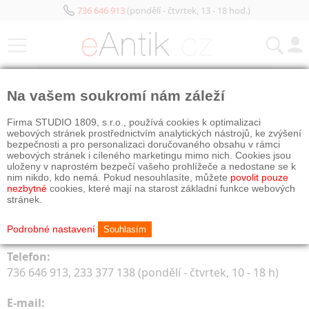
736 646 913
(pondělí - čtvrtek, 13 - 18 hod.)
KATEGORIE
Na vašem soukromí nám záleží
Kontakty
Firma STUDIO 1809, s.r.o., používá cookies k optimalizaci
webových stránek prostřednictvím analytických nástrojů, ke zvýšení
bezpečnosti a pro personalizaci doručovaného obsahu v rámci
Obchod eAntik
webových stránek i cíleného marketingu mimo nich. Cookies jsou
Kostelní 14, 170 00 Praha 7
uloženy v naprostém bezpečí vašeho prohlížeče a nedostane se k
nim nikdo, kdo nemá. Pokud nesouhlasíte, můžete
povolit pouze
nezbytné
cookies, které mají na starost základní funkce webových
Otevírací doba:
stránek.
pondělí – čtvrtek: 13 – 18 h
pátek, sobota, neděle: zavřeno
Podrobné nastavení
Souhlasím
Telefon:
736 646 913, 233 377 138 (pondělí - čtvrtek, 10 - 18 h)
E-mail: