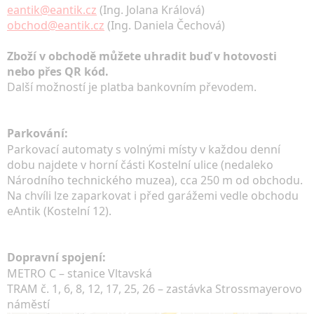
eantik@eantik.cz
(Ing. Jolana Králová)
obchod@eantik.cz
(Ing. Daniela Čechová)
Zboží v obchodě můžete uhradit buď v hotovosti
nebo přes QR kód.
Další možností je platba bankovním převodem.
Parkování:
Parkovací automaty s volnými místy v každou denní
dobu najdete v horní části Kostelní ulice (nedaleko
Národního technického muzea), cca 250 m od obchodu.
Na chvíli lze zaparkovat i před garážemi vedle obchodu
eAntik (Kostelní 12).
Dopravní spojení:
METRO C – stanice Vltavská
TRAM č. 1, 6, 8, 12, 17, 25, 26 – zastávka Strossmayerovo
náměstí