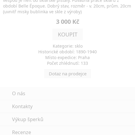
vespod je heft od sklářské píšťaly. Půvabná práce sklářů z
období Belle Époque. Dobrý stav, rozměr - v. 20cm, prům. 20cm
(uvnitř misky bublinka ve skle z výroby)
3 000 Kč
KOUPIT
Kategorie: sklo
Historické období: 1890-1940
Místo expedice: Praha
Počet zhlédnutí: 133
Dotaz na prodejce
O nás
Kontakty
Výkup šperků
Recenze