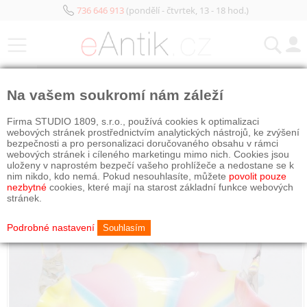
736 646 913
(pondělí - čtvrtek, 13 - 18 hod.)
KATEGORIE
Na vašem soukromí nám záleží
Firma STUDIO 1809, s.r.o., používá cookies k optimalizaci
webových stránek prostřednictvím analytických nástrojů, ke zvýšení
bezpečnosti a pro personalizaci doručovaného obsahu v rámci
webových stránek i cíleného marketingu mimo nich. Cookies jsou
uloženy v naprostém bezpečí vašeho prohlížeče a nedostane se k
nim nikdo, kdo nemá. Pokud nesouhlasíte, můžete
povolit pouze
nezbytné
cookies, které mají na starost základní funkce webových
stránek.
Podrobné nastavení
Souhlasím