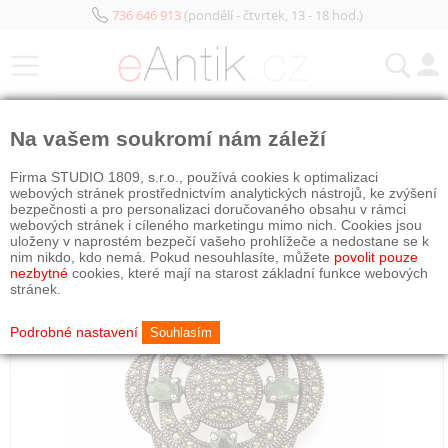
736 646 913
(pondělí - čtvrtek, 13 - 18 hod.)
KATEGORIE
Na vašem soukromí nám záleží
Firma STUDIO 1809, s.r.o., používá cookies k optimalizaci
webových stránek prostřednictvím analytických nástrojů, ke zvýšení
bezpečnosti a pro personalizaci doručovaného obsahu v rámci
webových stránek i cíleného marketingu mimo nich. Cookies jsou
uloženy v naprostém bezpečí vašeho prohlížeče a nedostane se k
nim nikdo, kdo nemá. Pokud nesouhlasíte, můžete
povolit pouze
nezbytné
cookies, které mají na starost základní funkce webových
stránek.
Podrobné nastavení
Souhlasím