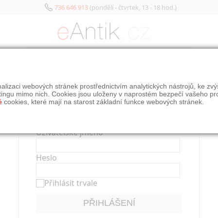
736 646 913
(pondělí - čtvrtek, 13 - 18 hod.)
KATEGORIE
alizaci webových stránek prostřednictvím analytických nástrojů, ke zv
tingu mimo nich. Cookies jsou uloženy v naprostém bezpečí vašeho pr
Přihlášení
é
cookies, které mají na starost základní funkce webových stránek.
Uživatelské jméno
Heslo
Přihlásit trvale
PŘIHLÁŠENÍ