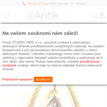
736 646 913
(pondělí - čtvrtek, 13 - 18 hod.)
KATEGORIE
Na vašem soukromí nám záleží
PRODÁNO
Firma STUDIO 1809, s.r.o., používá cookies k optimalizaci
webových stránek prostřednictvím analytických nástrojů, ke zvýšení
bezpečnosti a pro personalizaci doručovaného obsahu v rámci
webových stránek i cíleného marketingu mimo nich. Cookies jsou
uloženy v naprostém bezpečí vašeho prohlížeče a nedostane se k
nim nikdo, kdo nemá. Pokud nesouhlasíte, můžete
povolit pouze
nezbytné
cookies, které mají na starost základní funkce webových
stránek.
Podrobné nastavení
Souhlasím