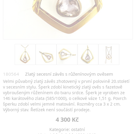
180564
Zlatý secesní závěs s růženínovým ověsem
Velmi půvabný zlatý závěs zhotovený v první polovině 20.století
v secesním stylu. Šperk zdobí kinetický zlatý ověs s fazetově
vybroušeným růženínem do tvaru srdce. Šperk je vyroben ze
14ti karátového zlata (585/1000), o celkové váze 1,51 g. Povrch
šperku zdobí velmi jemné matování. Rozměry cca 3 x 2 cm.
Výborný stav. Řetízek není součástí prodeje.
4 300 Kč
Kategorie: ostatní