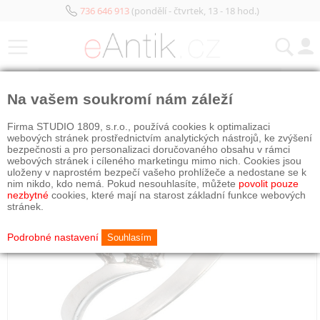
736 646 913
(pondělí - čtvrtek, 13 - 18 hod.)
KATEGORIE
Na vašem soukromí nám záleží
Firma STUDIO 1809, s.r.o., používá cookies k optimalizaci
webových stránek prostřednictvím analytických nástrojů, ke zvýšení
bezpečnosti a pro personalizaci doručovaného obsahu v rámci
webových stránek i cíleného marketingu mimo nich. Cookies jsou
uloženy v naprostém bezpečí vašeho prohlížeče a nedostane se k
nim nikdo, kdo nemá. Pokud nesouhlasíte, můžete
povolit pouze
nezbytné
cookies, které mají na starost základní funkce webových
stránek.
Podrobné nastavení
Souhlasím