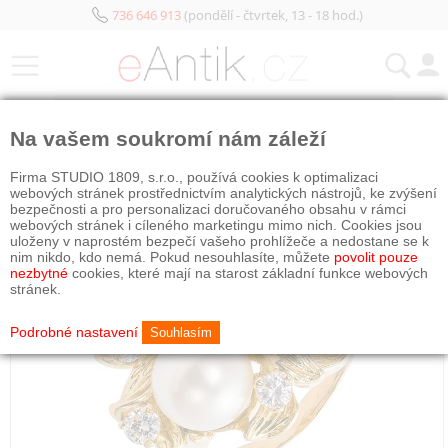
736 646 913
(pondělí - čtvrtek, 13 - 18 hod.)
KATEGORIE
Na vašem soukromí nám záleží
Firma STUDIO 1809, s.r.o., používá cookies k optimalizaci
webových stránek prostřednictvím analytických nástrojů, ke zvýšení
bezpečnosti a pro personalizaci doručovaného obsahu v rámci
webových stránek i cíleného marketingu mimo nich. Cookies jsou
uloženy v naprostém bezpečí vašeho prohlížeče a nedostane se k
nim nikdo, kdo nemá. Pokud nesouhlasíte, můžete
povolit pouze
nezbytné
cookies, které mají na starost základní funkce webových
stránek.
Podrobné nastavení
Souhlasím