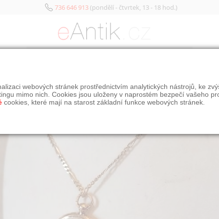
736 646 913
(pondělí - čtvrtek, 13 - 18 hod.)
KATEGORIE
alizaci webových stránek prostřednictvím analytických nástrojů, ke zv
tingu mimo nich. Cookies jsou uloženy v naprostém bezpečí vašeho pr
é
cookies, které mají na starost základní funkce webových stránek.