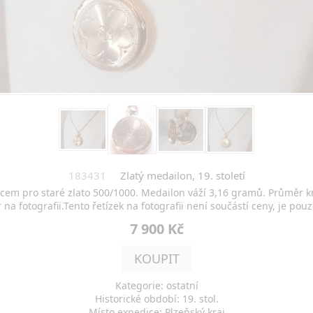
183431
Zlatý medailon, 19. století
em pro staré zlato 500/1000. Medailon váží 3,16 gramů. Průměr kr
r na fotografii.Tento řetízek na fotografii není součástí ceny, je p
7 900 Kč
KOUPIT
Kategorie: ostatní
Historické období: 19. stol.
Místo expedice: Plzeňský kraj