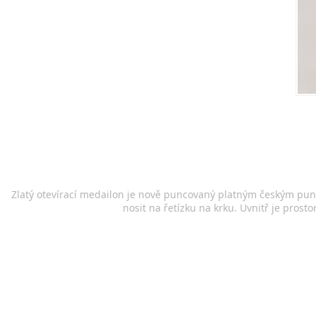
Zlatý otevírací medailon je nově puncovaný platným českým punc
nosit na řetízku na krku. Uvnitř je prosto