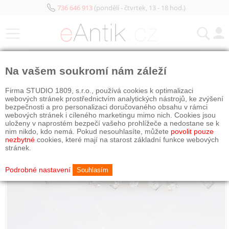
736 646 913
(pondělí - čtvrtek, 13 - 18 hod.)
KATEGORIE
Na vašem soukromí nám záleží
Firma STUDIO 1809, s.r.o., používá cookies k optimalizaci
webových stránek prostřednictvím analytických nástrojů, ke zvýšení
bezpečnosti a pro personalizaci doručovaného obsahu v rámci
webových stránek i cíleného marketingu mimo nich. Cookies jsou
uloženy v naprostém bezpečí vašeho prohlížeče a nedostane se k
nim nikdo, kdo nemá. Pokud nesouhlasíte, můžete
povolit pouze
nezbytné
cookies, které mají na starost základní funkce webových
stránek.
Podrobné nastavení
Souhlasím