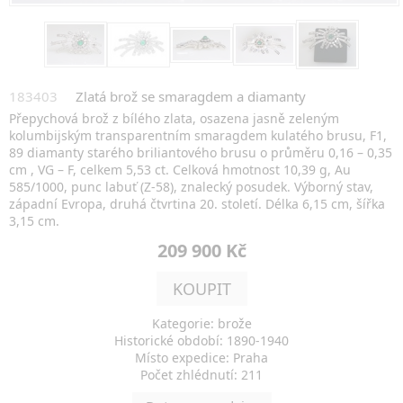
183403
Zlatá brož se smaragdem a diamanty
Přepychová brož z bílého zlata, osazena jasně zeleným
kolumbijským transparentním smaragdem kulatého brusu, F1,
89 diamanty starého briliantového brusu o průměru 0,16 – 0,35
cm , VG – F, celkem 5,53 ct. Celková hmotnost 10,39 g, Au
585/1000, punc labuť (Z-58), znalecký posudek. Výborný stav,
západní Evropa, druhá čtvrtina 20. století. Délka 6,15 cm, šířka
3,15 cm.
209 900 Kč
KOUPIT
Kategorie: brože
Historické období: 1890-1940
Místo expedice: Praha
Počet zhlédnutí: 211