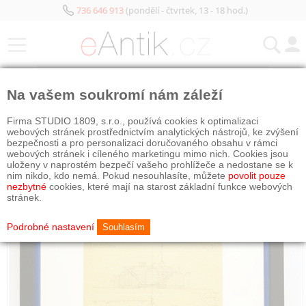
736 646 913
(pondělí - čtvrtek, 13 - 18 hod.)
KATEGORIE
Na vašem soukromí nám záleží
Firma STUDIO 1809, s.r.o., používá cookies k optimalizaci
webových stránek prostřednictvím analytických nástrojů, ke zvýšení
bezpečnosti a pro personalizaci doručovaného obsahu v rámci
webových stránek i cíleného marketingu mimo nich. Cookies jsou
uloženy v naprostém bezpečí vašeho prohlížeče a nedostane se k
nim nikdo, kdo nemá. Pokud nesouhlasíte, můžete
povolit pouze
nezbytné
cookies, které mají na starost základní funkce webových
stránek.
Podrobné nastavení
Souhlasím