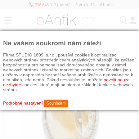
736 646 913
(pondělí - čtvrtek, 13 - 18 hod.)
KATEGORIE
Na vašem soukromí nám záleží
Firma STUDIO 1809, s.r.o., používá cookies k optimalizaci
webových stránek prostřednictvím analytických nástrojů, ke zvýšení
bezpečnosti a pro personalizaci doručovaného obsahu v rámci
webových stránek i cíleného marketingu mimo nich. Cookies jsou
uloženy v naprostém bezpečí vašeho prohlížeče a nedostane se k
nim nikdo, kdo nemá. Pokud nesouhlasíte, můžete
povolit pouze
nezbytné
cookies, které mají na starost základní funkce webových
stránek.
Podrobné nastavení
Souhlasím