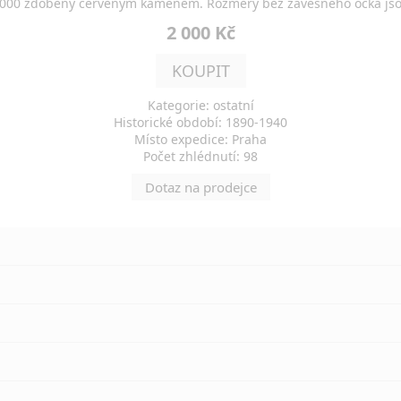
/1000 zdobený červeným kamenem. Rozměry bez závěsného očka jsou
2 000 Kč
KOUPIT
Kategorie: ostatní
Historické období: 1890-1940
Místo expedice: Praha
Počet zhlédnutí: 98
Dotaz na prodejce