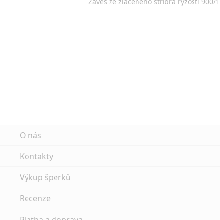
Závěs ze zlaceného stříbra ryzosti 900
O nás
Kontakty
Výkup šperků
Recenze
Platba a doprava