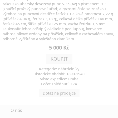
rakousko-uherský dovozový punc S-35 (AV) s písmenem "C"
(značící pražský puncovní úřad) a ryzostní číslo se značkou
výrobce na puncovní destičce řetízku. Celková hmotnost 7,22 g
(přívěšek 4,04 g, řetízek 3,18 g), celková délka přívěšku 46 mm,
řetízek 45 cm, šířka přívěšku 25 mm, vazba řetízku 1,5 mm.
Leukosafír lehce odštíplý (viditelné pod lupou), konverze
náhrdelníkové ozdoby na přívěšek, celkově v zachovalém stavu,
odborně vyčištěno a vyleštěno zlatníkem.
5 000 Kč
KOUPIT
Kategorie: náhrdelníky
Historické období: 1890-1940
Místo expedice: Praha
Počet zhlédnutí: 174
Dotaz na prodejce
O nás