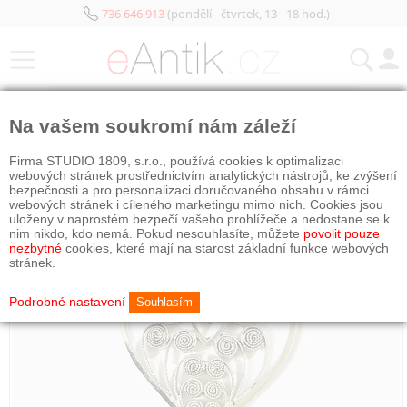
736 646 913
(pondělí - čtvrtek, 13 - 18 hod.)
KATEGORIE
Na vašem soukromí nám záleží
Firma STUDIO 1809, s.r.o., používá cookies k optimalizaci
webových stránek prostřednictvím analytických nástrojů, ke zvýšení
bezpečnosti a pro personalizaci doručovaného obsahu v rámci
webových stránek i cíleného marketingu mimo nich. Cookies jsou
uloženy v naprostém bezpečí vašeho prohlížeče a nedostane se k
nim nikdo, kdo nemá. Pokud nesouhlasíte, můžete
povolit pouze
nezbytné
cookies, které mají na starost základní funkce webových
stránek.
Podrobné nastavení
Souhlasím