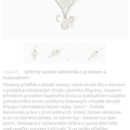
184045
Stříbrný secesní náhrdelník s granátem a
leukosafírem
Půvabný přívěšek z období secese, ladně vinuté tělo s volutami
v podobě prořezávaných křivek i jemného filigránu. Osazeno
přírodním granátem kapkového brusu a leukosafírem kulatého
jednoduchého brusu (achtkant) fasovaných v hladké obrubě.
Připojen odnímatelný řetízek vazby "pancr". Pražská
klenotnická práce z první pětiny 20. století, řetízek německou
prací ze stejného období, ve kterém byl i dovezen na naše
území. Zhotoveno z nezlaceného stříbra o ryzosti 800/1000;
nově opatřen puncem S-69 (zajíc 5) na oušku přívěšku,