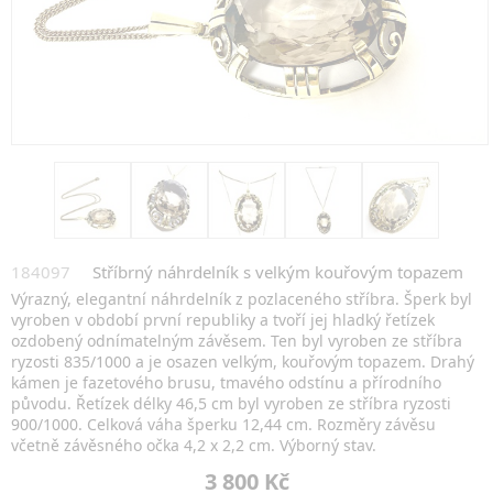
184097
Stříbrný náhrdelník s velkým kouřovým topazem
Výrazný, elegantní náhrdelník z pozlaceného stříbra. Šperk byl
vyroben v období první republiky a tvoří jej hladký řetízek
ozdobený odnímatelným závěsem. Ten byl vyroben ze stříbra
ryzosti 835/1000 a je osazen velkým, kouřovým topazem. Drahý
kámen je fazetového brusu, tmavého odstínu a přírodního
původu. Řetízek délky 46,5 cm byl vyroben ze stříbra ryzosti
900/1000. Celková váha šperku 12,44 cm. Rozměry závěsu
včetně závěsného očka 4,2 x 2,2 cm. Výborný stav.
3 800 Kč