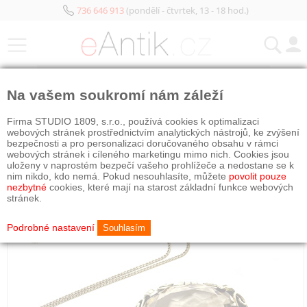
736 646 913
(pondělí - čtvrtek, 13 - 18 hod.)
KATEGORIE
Na vašem soukromí nám záleží
Firma STUDIO 1809, s.r.o., používá cookies k optimalizaci
webových stránek prostřednictvím analytických nástrojů, ke zvýšení
bezpečnosti a pro personalizaci doručovaného obsahu v rámci
webových stránek i cíleného marketingu mimo nich. Cookies jsou
uloženy v naprostém bezpečí vašeho prohlížeče a nedostane se k
nim nikdo, kdo nemá. Pokud nesouhlasíte, můžete
povolit pouze
nezbytné
cookies, které mají na starost základní funkce webových
stránek.
Podrobné nastavení
Souhlasím