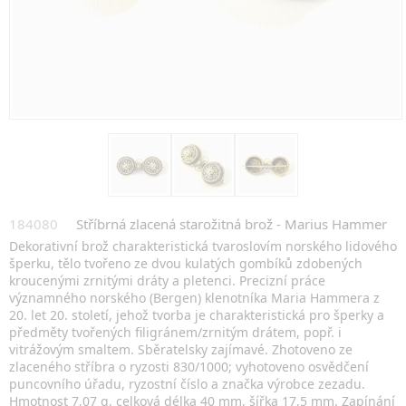
184080
Stříbrná zlacená starožitná brož - Marius Hammer
Dekorativní brož charakteristická tvaroslovím norského lidového
šperku, tělo tvořeno ze dvou kulatých gombíků zdobených
kroucenými zrnitými dráty a pletenci. Precizní práce
významného norského (Bergen) klenotníka Maria Hammera z
20. let 20. století, jehož tvorba je charakteristická pro šperky a
předměty tvořených filigránem/zrnitým drátem, popř. i
vitrážovým smaltem. Sběratelsky zajímavé. Zhotoveno ze
zlaceného stříbra o ryzosti 830/1000; vyhotoveno osvědčení
puncovního úřadu, ryzostní číslo a značka výrobce zezadu.
Hmotnost 7,07 g, celková délka 40 mm, šířka 17,5 mm. Zapínání