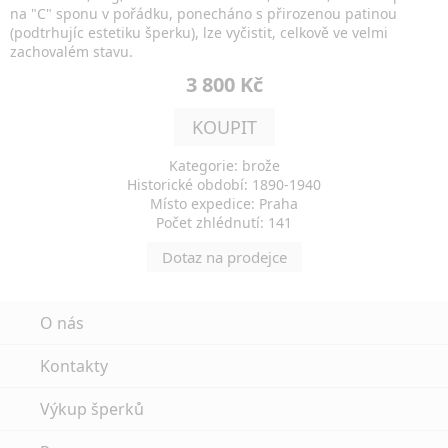
na "C" sponu v pořádku, ponecháno s přirozenou patinou
(podtrhujíc estetiku šperku), lze vyčistit, celkově ve velmi
zachovalém stavu.
3 800 Kč
KOUPIT
Kategorie: brože
Historické období: 1890-1940
Místo expedice: Praha
Počet zhlédnutí: 141
Dotaz na prodejce
O nás
Kontakty
Výkup šperků