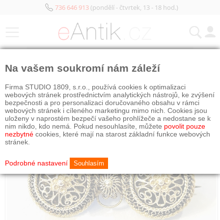
736 646 913
(pondělí - čtvrtek, 13 - 18 hod.)
KATEGORIE
Na vašem soukromí nám záleží
Firma STUDIO 1809, s.r.o., používá cookies k optimalizaci
webových stránek prostřednictvím analytických nástrojů, ke zvýšení
bezpečnosti a pro personalizaci doručovaného obsahu v rámci
webových stránek i cíleného marketingu mimo nich. Cookies jsou
uloženy v naprostém bezpečí vašeho prohlížeče a nedostane se k
nim nikdo, kdo nemá. Pokud nesouhlasíte, můžete
povolit pouze
nezbytné
cookies, které mají na starost základní funkce webových
stránek.
Podrobné nastavení
Souhlasím