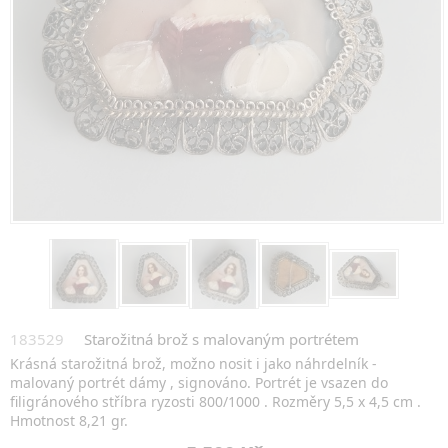
183529
Starožitná brož s malovaným portrétem
Krásná starožitná brož, možno nosit i jako náhrdelník -
malovaný portrét dámy , signováno. Portrét je vsazen do
filigránového stříbra ryzosti 800/1000 . Rozměry 5,5 x 4,5 cm .
Hmotnost 8,21 gr.