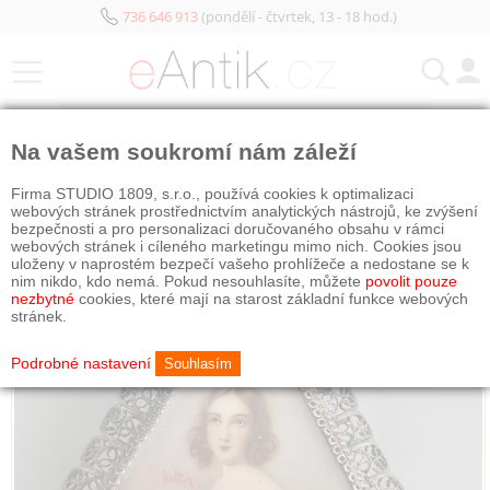
736 646 913
(pondělí - čtvrtek, 13 - 18 hod.)
KATEGORIE
Na vašem soukromí nám záleží
OBJEDNÁNO
Firma STUDIO 1809, s.r.o., používá cookies k optimalizaci
webových stránek prostřednictvím analytických nástrojů, ke zvýšení
bezpečnosti a pro personalizaci doručovaného obsahu v rámci
webových stránek i cíleného marketingu mimo nich. Cookies jsou
uloženy v naprostém bezpečí vašeho prohlížeče a nedostane se k
nim nikdo, kdo nemá. Pokud nesouhlasíte, můžete
povolit pouze
nezbytné
cookies, které mají na starost základní funkce webových
stránek.
Podrobné nastavení
Souhlasím