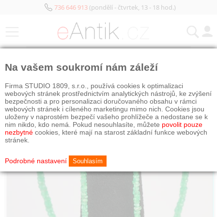
736 646 913
(pondělí - čtvrtek, 13 - 18 hod.)
KATEGORIE
Na vašem soukromí nám záleží
Firma STUDIO 1809, s.r.o., používá cookies k optimalizaci
webových stránek prostřednictvím analytických nástrojů, ke zvýšení
bezpečnosti a pro personalizaci doručovaného obsahu v rámci
webových stránek i cíleného marketingu mimo nich. Cookies jsou
uloženy v naprostém bezpečí vašeho prohlížeče a nedostane se k
nim nikdo, kdo nemá. Pokud nesouhlasíte, můžete
povolit pouze
nezbytné
cookies, které mají na starost základní funkce webových
stránek.
Podrobné nastavení
Souhlasím