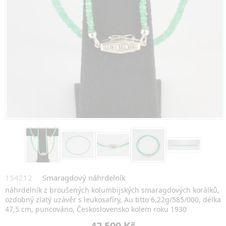
154212
Smaragdový náhrdelník
náhrdelník z broušených kolumbijských smaragdových korálků,
ozdobný zlatý uzávěr s leukosafíry, Au btto 6,22g/585/000, délka
47,5 cm, puncováno, Československo kolem roku 1930
42 500 Kč