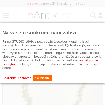
736 646 913
(pondělí - čtvrtek, 13 - 18 hod.)
KATEGORIE
Na vašem soukromí nám záleží
Firma STUDIO 1809, s.r.o., používá cookies k optimalizaci
webových stránek prostřednictvím analytických nástrojů, ke zvýšení
bezpečnosti a pro personalizaci doručovaného obsahu v rámci
webových stránek i cíleného marketingu mimo nich. Cookies jsou
uloženy v naprostém bezpečí vašeho prohlížeče a nedostane se k
nim nikdo, kdo nemá. Pokud nesouhlasíte, můžete
povolit pouze
nezbytné
cookies, které mají na starost základní funkce webových
stránek.
Podrobné nastavení
Souhlasím