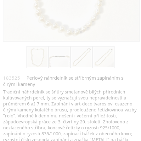
183525
Perlový náhrdelník se stříbrným zapínáním s
čirými kameny
Tradiční náhrdelník se šňůry smetanově bílých přírodních
kultivovaných perel, ty se vyznačují svou nepravidelností a
průměrem 6 až 7 mm. Zapínání v art-deco tvarosloví osazeno
čirými kameny kulatého brusu, prodlouženo řetízkovinou vazby
"rolo". Vhodné k dennímu nošení i večerní příležitosti,
západoevropská práce ze 3. čtvrtiny 20. století. Zhotoveno z
nezlaceného stříbra, koncové řetízky o ryzosti 925/1000,
zapínání o ryzosti 835/1000, zapínací háček z obecného kovu;
ryzostní číslo zespoda zapínání a značka "METALL" na háčku.