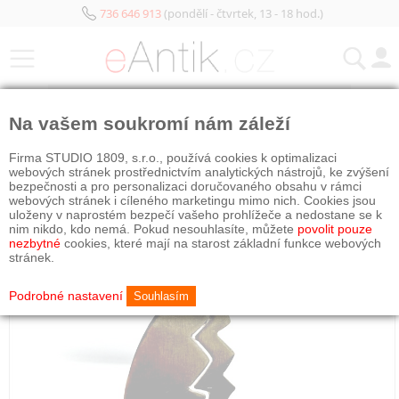
736 646 913
(pondělí - čtvrtek, 13 - 18 hod.)
KATEGORIE
Na vašem soukromí nám záleží
PRODÁNO
Firma STUDIO 1809, s.r.o., používá cookies k optimalizaci
webových stránek prostřednictvím analytických nástrojů, ke zvýšení
bezpečnosti a pro personalizaci doručovaného obsahu v rámci
webových stránek i cíleného marketingu mimo nich. Cookies jsou
uloženy v naprostém bezpečí vašeho prohlížeče a nedostane se k
nim nikdo, kdo nemá. Pokud nesouhlasíte, můžete
povolit pouze
nezbytné
cookies, které mají na starost základní funkce webových
stránek.
Podrobné nastavení
Souhlasím