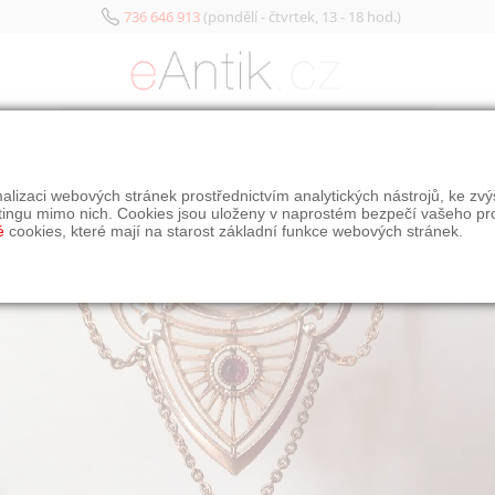
736 646 913
(pondělí - čtvrtek, 13 - 18 hod.)
KATEGORIE
alizaci webových stránek prostřednictvím analytických nástrojů, ke zv
tingu mimo nich. Cookies jsou uloženy v naprostém bezpečí vašeho pr
é
cookies, které mají na starost základní funkce webových stránek.