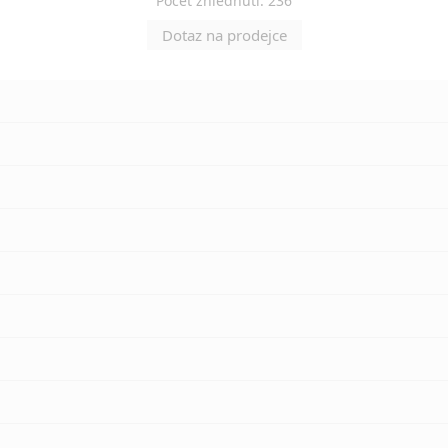
Počet zhlédnutí: 236
Dotaz na prodejce