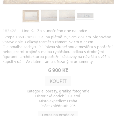
183428
Ling K. - Za slunečného dne na loďce
Evropa 1860 - 1890. Olej na plátně 39,5 cm x 61 cm. Signováno
vpravo dole. Celkový rozměr s rámem 57 cm x 77 cm.
Olejomalba zachycující líbivou slunečnou atmosféru v pobřežní
nebo jezerní krajině s malou rybářskou loďkou s drobnými
figurami i architekturou pobřežní zástavby na návrší a s věží s
kupolí v dáli. Ve zlatém rámu s řezanými ornamenty.
6 900 Kč
KOUPIT
Kategorie: obrazy, grafiky, fotografie
Historické období: 19. stol.
Místo expedice: Praha
Počet zhlédnutí: 205
Dotaz na prodejce