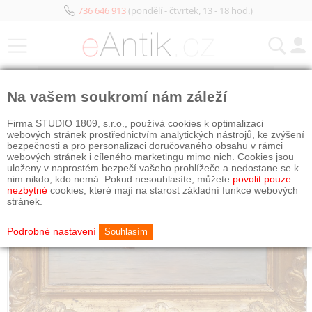
736 646 913
(pondělí - čtvrtek, 13 - 18 hod.)
KATEGORIE
Na vašem soukromí nám záleží
Firma STUDIO 1809, s.r.o., používá cookies k optimalizaci
webových stránek prostřednictvím analytických nástrojů, ke zvýšení
bezpečnosti a pro personalizaci doručovaného obsahu v rámci
webových stránek i cíleného marketingu mimo nich. Cookies jsou
uloženy v naprostém bezpečí vašeho prohlížeče a nedostane se k
nim nikdo, kdo nemá. Pokud nesouhlasíte, můžete
povolit pouze
nezbytné
cookies, které mají na starost základní funkce webových
stránek.
Podrobné nastavení
Souhlasím