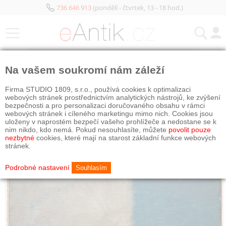
736 646 913
(pondělí - čtvrtek, 13 - 18 hod.)
KATEGORIE
Na vašem soukromí nám záleží
Firma STUDIO 1809, s.r.o., používá cookies k optimalizaci
webových stránek prostřednictvím analytických nástrojů, ke zvýšení
bezpečnosti a pro personalizaci doručovaného obsahu v rámci
webových stránek i cíleného marketingu mimo nich. Cookies jsou
uloženy v naprostém bezpečí vašeho prohlížeče a nedostane se k
nim nikdo, kdo nemá. Pokud nesouhlasíte, můžete
povolit pouze
nezbytné
cookies, které mají na starost základní funkce webových
stránek.
Podrobné nastavení
Souhlasím