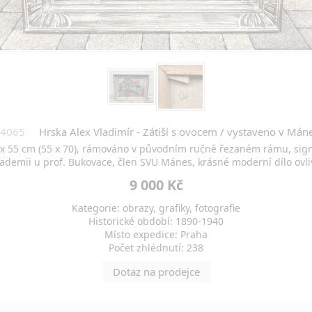
4065
Hrska Alex Vladimír - Zátiší s ovocem / vystaveno v Mán
 40 x 55 cm (55 x 70), rámováno v původním ručně řezaném rámu, si
kademii u prof. Bukovace, člen SVU Mánes, krásné moderní dílo ovl
9 000 Kč
Kategorie: obrazy, grafiky, fotografie
Historické období: 1890-1940
Místo expedice: Praha
Počet zhlédnutí: 238
Dotaz na prodejce