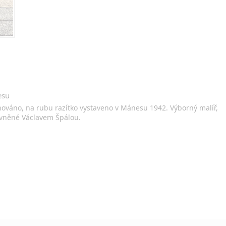
esu
gnováno, na rubu razítko vystaveno v Mánesu 1942. Výborný malíř,
ivněné Václavem Špálou.