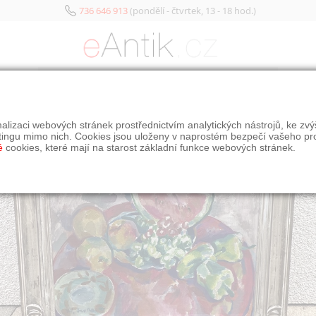
736 646 913
(pondělí - čtvrtek, 13 - 18 hod.)
KATEGORIE
PROD
alizaci webových stránek prostřednictvím analytických nástrojů, ke zv
2. Z
tingu mimo nich. Cookies jsou uloženy v naprostém bezpečí vašeho pr
3. Z
é
cookies, které mají na starost základní funkce webových stránek.