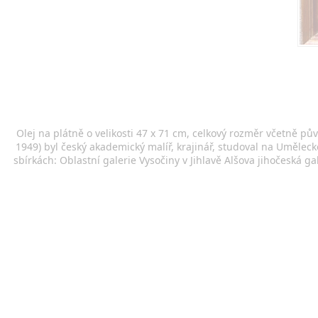
Olej na plátně o velikosti 47 x 71 cm, celkový rozměr včetně pů
1949) byl český akademický malíř, krajinář, studoval na Uměle
sbírkách: Oblastní galerie Vysočiny v Jihlavě Alšova jihočeská 