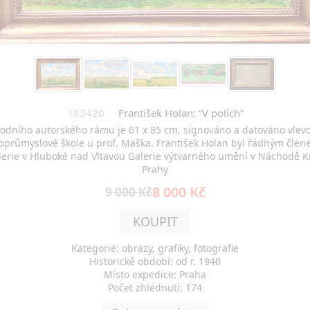
183420
František Holan: “V polích”
vodního autorského rámu je 61 x 85 cm, signováno a datováno vlevo 
ckoprůmyslové škole u prof. Maška. František Holan byl řádným člen
galerie v Hluboké nad Vltavou Galerie výtvarného umění v Náchodě 
Prahy
8 000 Kč
9 000 Kč
KOUPIT
Kategorie: obrazy, grafiky, fotografie
Historické období: od r. 1940
Místo expedice: Praha
Počet zhlédnutí: 174