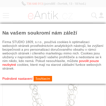
736 646 913
(pondělí - čtvrtek, 13 - 18 hod.)
KATEGORIE
Na vašem soukromí nám záleží
Firma STUDIO 1809, s.r.o., používá cookies k optimalizaci
webových stránek prostřednictvím analytických nástrojů, ke zvýšení
bezpečnosti a pro personalizaci doručovaného obsahu v rámci
webových stránek i cíleného marketingu mimo nich. Cookies jsou
uloženy v naprostém bezpečí vašeho prohlížeče a nedostane se k
nim nikdo, kdo nemá. Pokud nesouhlasíte, můžete
povolit pouze
nezbytné
cookies, které mají na starost základní funkce webových
stránek.
Podrobné nastavení
Souhlasím