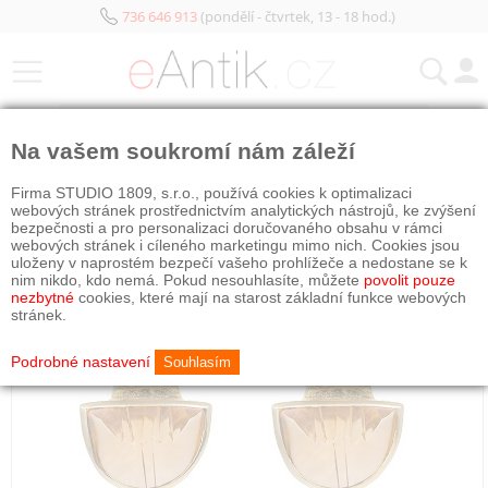
736 646 913
(pondělí - čtvrtek, 13 - 18 hod.)
KATEGORIE
Na vašem soukromí nám záleží
Firma STUDIO 1809, s.r.o., používá cookies k optimalizaci
webových stránek prostřednictvím analytických nástrojů, ke zvýšení
bezpečnosti a pro personalizaci doručovaného obsahu v rámci
webových stránek i cíleného marketingu mimo nich. Cookies jsou
uloženy v naprostém bezpečí vašeho prohlížeče a nedostane se k
nim nikdo, kdo nemá. Pokud nesouhlasíte, můžete
povolit pouze
nezbytné
cookies, které mají na starost základní funkce webových
stránek.
Podrobné nastavení
Souhlasím