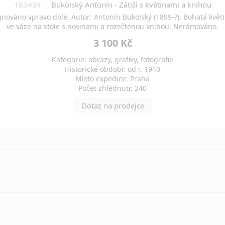
183434
Bukolský Antonín - Zátiší s květinami a knihou
nováno vpravo dole. Autor: Antonín Bukolský (1899-?). Bohatá květ
ve váze na stole s novinami a rozečtenou knihou. Nerámováno.
3 100 Kč
Kategorie: obrazy, grafiky, fotografie
Historické období: od r. 1940
Místo expedice: Praha
Počet zhlédnutí: 240
Dotaz na prodejce