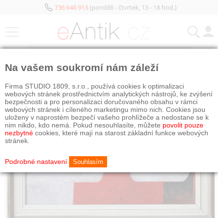
736 646 913
(pondělí - čtvrtek, 13 - 18 hod.)
KATEGORIE
Na vašem soukromí nám záleží
Firma STUDIO 1809, s.r.o., používá cookies k optimalizaci
webových stránek prostřednictvím analytických nástrojů, ke zvýšení
bezpečnosti a pro personalizaci doručovaného obsahu v rámci
webových stránek i cíleného marketingu mimo nich. Cookies jsou
uloženy v naprostém bezpečí vašeho prohlížeče a nedostane se k
nim nikdo, kdo nemá. Pokud nesouhlasíte, můžete
povolit pouze
nezbytné
cookies, které mají na starost základní funkce webových
stránek.
Podrobné nastavení
Souhlasím